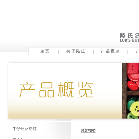
牛仔钮及撞钉
时装扣类